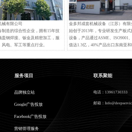
机械有限公司
金多邦成套机械设备（江苏）有限
备制造的综合性企业，拥有15年技
始创于2013年，专业研发生产板
涵盖钢焊接、钣金及精密加工，服
设备，产品通过ASME、ISO900
、风电、军工等重点行业。
值达1.3亿，40%产品出口东南亚
服务项目
联系聚能
电话：13961730333
品牌独立站
邮箱：Info@deepservice
Google广告投放
Facebook广告投放
营销管理服务